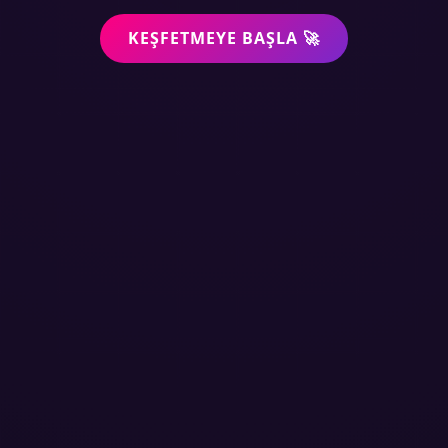
KEŞFETMEYE BAŞLA 🚀