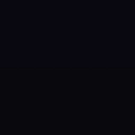
Mükemmelliğin Adresi:
2026 Standartları
Günümüzde sıradanlığın dışına çıkmak isteyen